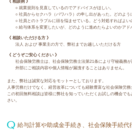
《 相談例 》
○ 就業規則を見直しているのでアドバイスがほしい。
○ 社員からセクハラ（パワハラ）の申し出があった。どのよう
○ 社員とのトラブルに頭を悩ませている。どう対処すればよい
○ 給与体系を変更したいが、どのように進めたらよいのかア
《 相談いただける方 》
法人 および 事業主の方で、弊社までお越しいただける方
《 どうぞご安心ください 》
社会保険労務士は、社会保険労務士法第21条により守秘義務が
外部にご相談内容や個人情報が漏洩することはありません。
また、弊社は誠実な対応をモットーとしております。
人事労務だけでなく、経営改革についても経験豊富な社会保険労務
この初回無料相談は皆様に弊社を知っていただくお試しの機会でも
さい。
給与計算や助成金手続き、社会保険手続代