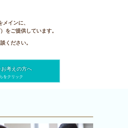
。
をメインに、
グ）をご提供しています。
相談ください。
をお考えの方へ
らをクリック