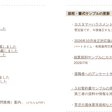
規程・書式サンプルの更新
・
カスタマーハラスメン
した
暫定版です。今後修正する
・
2026年10月改正対
載しました
パートタイム・有期雇用労
掲載しました
した
就業規則サンプルにカ
・
2026/7/6
・
退職者へのアンケート
ました
ました
・入社誓約書サンプルの見直し
第三者の資料や情報を持
顧問業務）案内」
（どちらもPDF）
・
育児介護休業等規程な